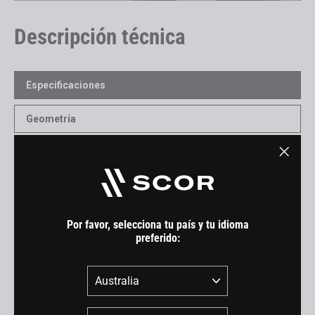
Descripción técnica
Especificaciones
Geometría
Manuales/Descargas
"Cerra
(esc)"
Cuadro
Por favor, selecciona tu país y tu idioma
preferido:
Cuadro:
SCOR 4060 Full Carbon Frame | Lower-Link Driven Instant
País
Center Linkage | 140 / 160mm Rear Wheel Travel | Fully
Guided Internal Cable Routing | Stash Box | Boost 148 |
SRAM UDH | Lower ISCG 05 Mount / Chainguide