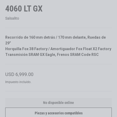
4060 LT GX
Salsalito
Recorrido de 160 mm detrás / 170 mm delante, Ruedas de
29”
Horquilla Fox 38 Factory / Amortiguador Fox Float X2 Factory
Transmisión SRAM GX Eagle, Frenos SRAM Code RSC
Precio
USD 6,999.00
habitual
Impuesto incluido.
No disponible online
Piezas y accesorios compatibles