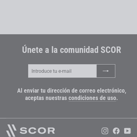
USD 6,999.00
Únete a la comunidad SCOR
Introduce
Suscribir
tu
e-
mail
Al enviar tu dirección de correo electrónico,
aceptas nuestras
condiciones de uso
.
Instagram
Faceboo
Yo