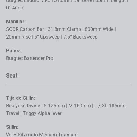
Burgtec Enduro MK3 | 31.8mm Bar Bore | 35mm Length |
0° Angle
Manillar:
SCOR Carbon Bar | 31.8mm Clamp | 800mm Wide |
20mm Rise | 5° Upsweep | 7.5° Backsweep
Puños:
Burgtec Bartender Pro
Seat
Tija de Sillín:
Bikeyoke Divine | S 125mm | M 160mm | L / XL 185mm
Travel | Triggy Alpha lever
Sillín:
WTB Silverado Medium Titanium