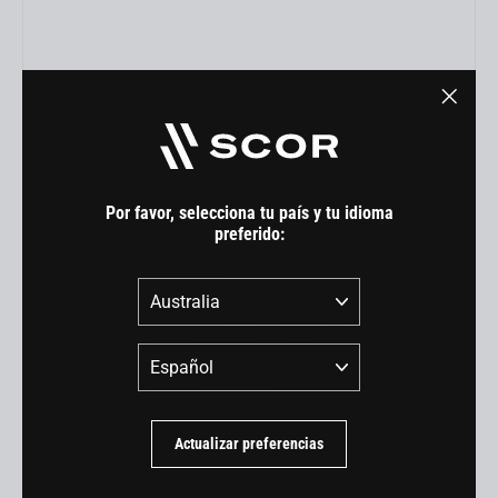
Headset B-18-1 Bearings
"Cerra
USD 59.00
(esc)"
Por favor, selecciona tu país y tu idioma
preferido:
País
Idioma
Actualizar preferencias