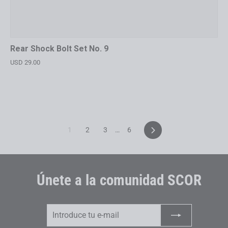
Rear Shock Bolt Set No. 9
USD 29.00
Siguiente
1
2
3
…
6
Únete a la comunidad SCOR
Introduce
Suscribir
tu
e-