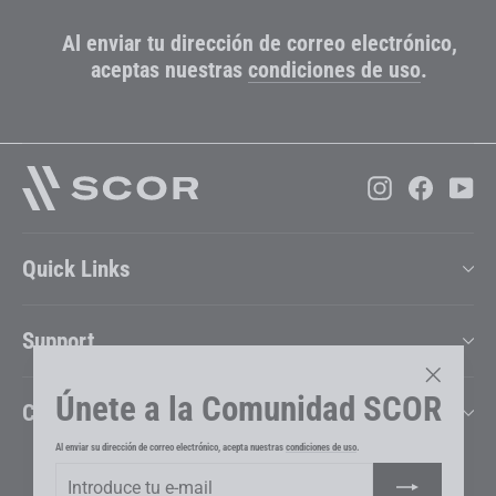
mail
Al enviar tu dirección de correo electrónico,
aceptas nuestras
condiciones de uso
.
Instagram
Faceboo
Yo
Quick Links
Support
Únete a la Comunidad SCOR
"Cerrar
Company
(esc)"
Al enviar su dirección de correo electrónico, acepta nuestras
condiciones de uso
.
Introduce
Suscribir
Cambiar país e idioma
tu