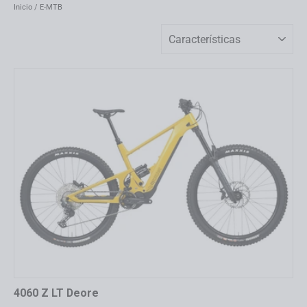
Inicio
/
E-MTB
Ordenar
4060 Z LT Deore