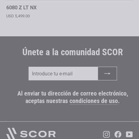
6080 Z LT NX
USD 5,499.00
Únete a la comunidad SCOR
Introduce
Suscribir
tu
e-
mail
Al enviar tu dirección de correo electrónico,
aceptas nuestras
condiciones de uso
.
Instagram
Faceboo
Yo