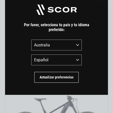
"Cerra
(esc)"
Por favor, selecciona tu país y tu idioma
preferido:
País
Idioma
4060 Z ST GX
USD 8,999.00
Actualizar preferencias