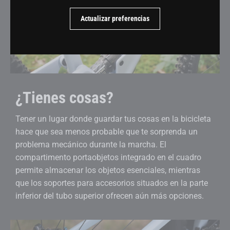
Actualizar preferencias
¿Tienes cosas?
Tener un lugar donde guardar tus cosas en la bicicleta
hace que sea menos probable que te sorprenda un
problema mecánico durante la marcha. El
compartimento portaobjetos integrado en el cuadro
permite almacenar los objetos esenciales, mientras
que los soportes para accesorios situados en la parte
inferior del tubo superior ofrecen aún más opciones.