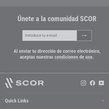
Únete a la comunidad SCOR
Introduce
Suscribir
tu
e-
mail
Al enviar tu dirección de correo electrónico,
aceptas nuestras
condiciones de uso
.
Instagram
Faceboo
Yo
Quick Links