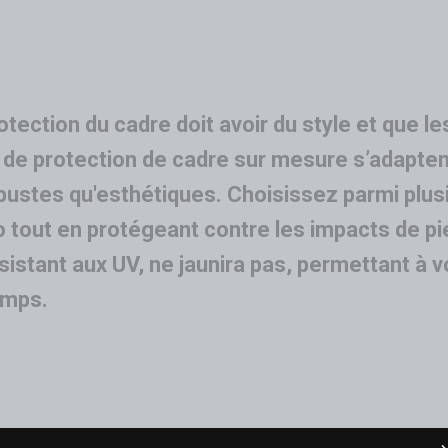
tection du cadre doit avoir du style et que le
s de protection de cadre sur mesure s’adapten
bustes qu'esthétiques. Choisissez parmi plus
o tout en protégeant contre les impacts de pie
ésistant aux UV, ne jaunira pas, permettant à 
emps.