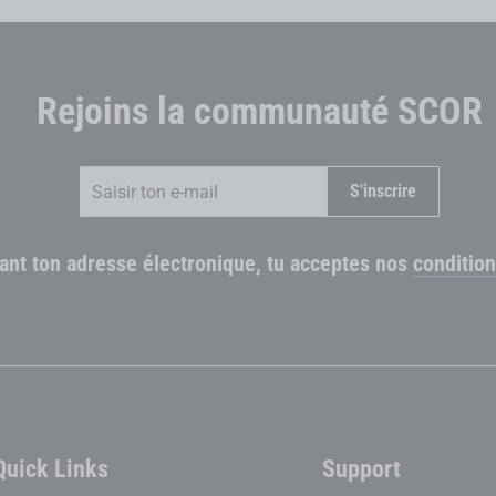
Rejoins la communauté SCOR
Saisir
S'inscrire
S'inscrire
ton
e-
mail
ant ton adresse électronique, tu acceptes nos
condition
Quick Links
Support