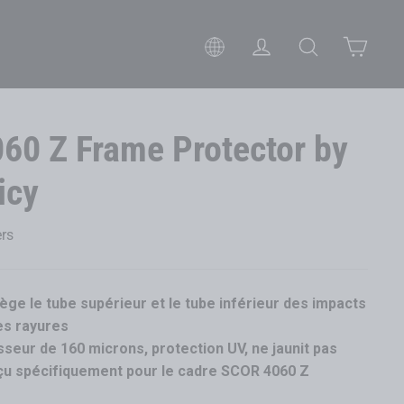
Panie
S'il te plaît, choisis ton pays 
Se connecter
Rechercher
60 Z Frame Protector by
icy
ers
ège le tube supérieur et le tube inférieur des impacts
es rayures
sseur de 160 microns, protection UV, ne jaunit pas
u spécifiquement pour le cadre SCOR 4060 Z