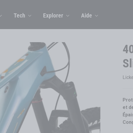
Tech
Explorer
Aide
40
Sl
Lick
Prot
et d
Épai
Conç