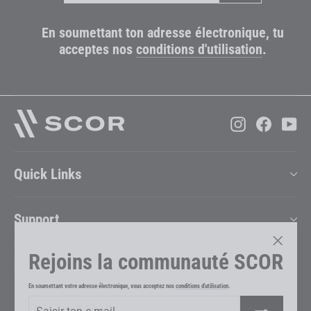
mail
En soumettant ton adresse électronique, tu
acceptes nos
conditions d'utilisation
.
Instagram
Faceboo
Yo
Quick Links
Support
Rejoins la communauté SCOR
"Ferme
Company
(Esc)"
En soumettant votre adresse électronique, vous acceptez nos
conditions d'utilisation
.
Saisir
S'inscrire
Changer de pays et de langue
ton