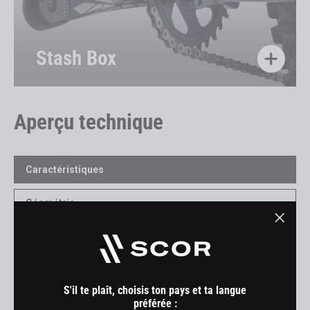
Stash Box
Aperçu technique
Caractéristiques
Géométrie
"Ferm
Manuels/Téléchargements
(Esc)"
Kit cadre
S'il te plaît, choisis ton pays et ta langue
préférée :