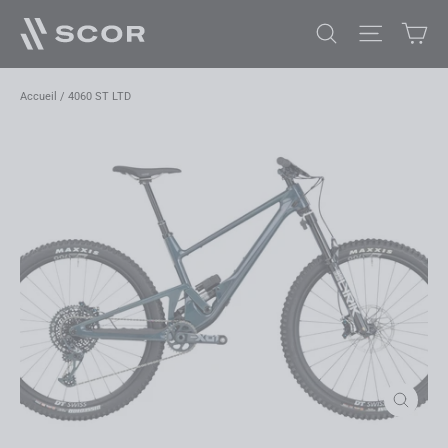
Passer
Pan
Rechercher
Navigatio
au
contenu
Accueil
/
4060 ST LTD
Fermer
(Esc)