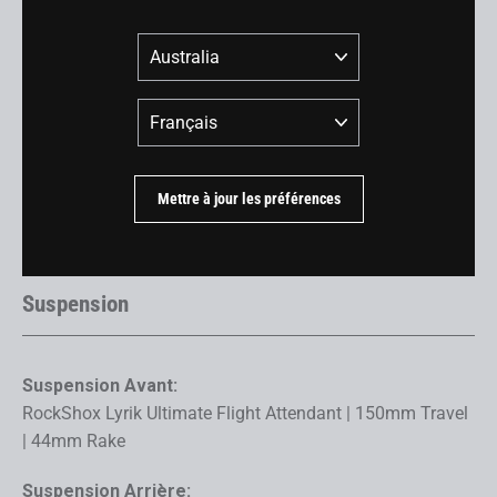
Cadre:
Pays
SCOR 4060 Full Carbon Frame | Lower-Link Driven Instant
Center Linkage | 140 / 160mm Rear Wheel Travel | Fully
Langue
Guided Internal Cable Routing | Stash Box | Boost 148 |
SRAM UDH | Lower ISCG 05 Mount / Chainguide
Fourche:
Mettre à jour les préférences
RockShox Lyrik Ultimate Flight Attendant | 150mm Travel
| 44mm Rake
Suspension
Suspension Avant:
RockShox Lyrik Ultimate Flight Attendant | 150mm Travel
| 44mm Rake
Suspension Arrière: