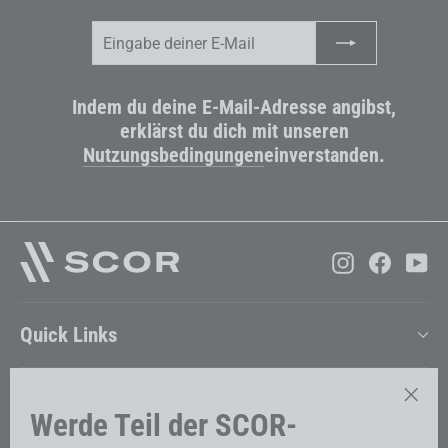
Eingabe
Abonnieren
deiner
E-
Mail
Indem du deine E-Mail-Adresse angibst,
erklärst du dich mit unseren
Nutzungsbedingungen
einverstanden.
Instagram
Faceboo
Yo
Quick Links
Support
Werde Teil der SCOR-
"Schl
(Esc)